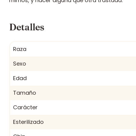
mimos, y hacer alguna que otra trastada.
Detalles
Raza
Sexo
Edad
Tamaño
Carácter
Esterilizado