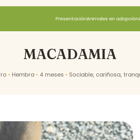
Presentación
Animales en adopción
MACADAMIA
rro
•
Hembra
•
4 meses
•
Sociable, cariñosa, tranqu